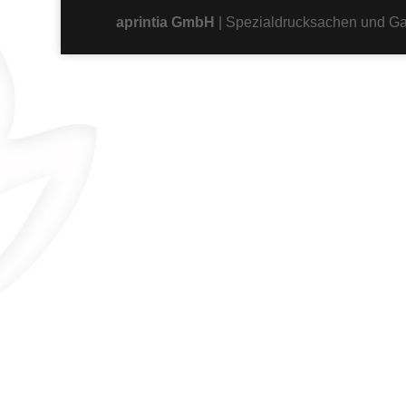
aprintia GmbH
| Spezialdrucksachen und