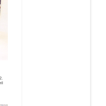
2.
il